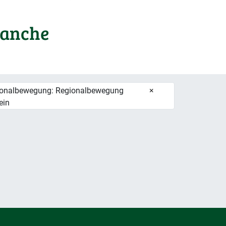
ranche
onalbewegung: Regionalbewegung
×
ein