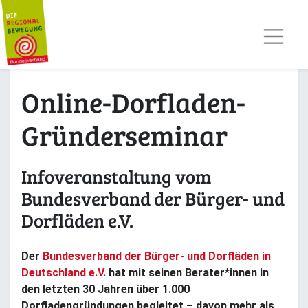
AKTUELLES
TERMINE
REGIOPOST
PRESSE
Online-Dorfladen-
KONTAKT
MITGLIED WERDEN
Gründerseminar
Infoveranstaltung vom
Bundesverband der Bürger- und
Dorfläden e.V.
Der
Bundesverband der Bürger- und Dorfläden in
Deutschland e.V.
hat mit seinen Berater*innen in
den letzten 30 Jahren über 1.000
Dorfladengründungen begleitet – davon mehr als