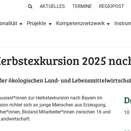
AKTUELLES
TERMINE
REGIOPOST
onalität
Projekte
Kompetenznetzwerk
Instru
Herbstexkursion 2025 nac
 der ökologischen Land- und Lebensmittelwirtscha
D
husiast*innen zur Herbstexkursion nach Bayern im
sion richtet sich an junge Menschen aus Erzeugung,
her*innen, Bioland Mitarbeiter*innen zwischen 16 und
10.
Landwirtschaft.