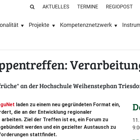
AKTUELLES
TERMINE
REGIOPOST
onalität
Projekte
Kompetenznetzwerk
Instru
pentreffen: Verarbeitun
rüche" an der Hochschule Weihenstephan Triesdo
D
eguNet
laden zu einem neu gegründeten Format ein,
ert, die an der Entwicklung regionaler
rbeiten. Ziel der Treffen ist es, ein Forum zu
11.
 gebündelt werden und ein gezielter Austausch zu
9:0
forderungen stattfindet.