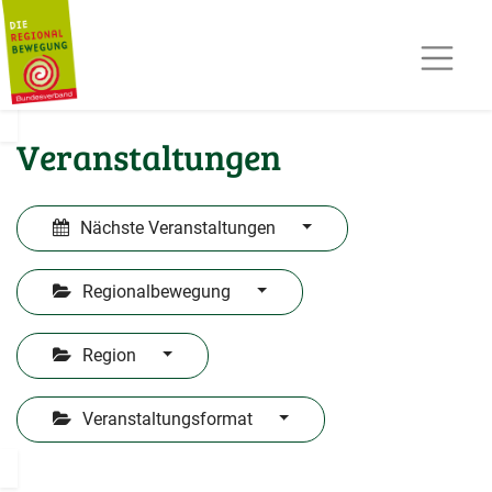
AKTUELLES
TERMINE
REGIOPOST
PRESSE
Veranstaltungen
KONTAKT
MITGLIED WERDEN
Nächste Veranstaltungen
Regionalbewegung
Region
Veranstaltungsformat