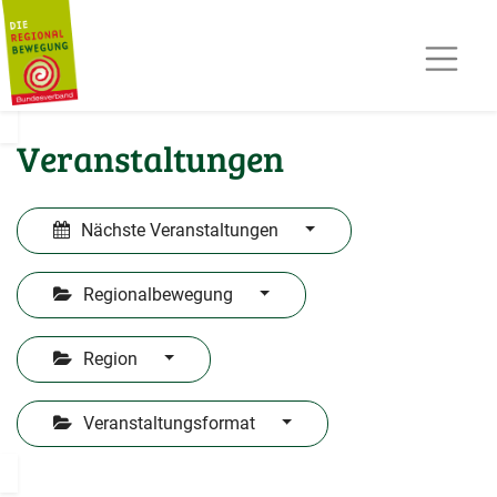
AKTUELLES
TERMINE
REGIOPOST
PRESSE
Veranstaltungen
KONTAKT
MITGLIED WERDEN
Nächste Veranstaltungen
Regionalbewegung
Region
Veranstaltungsformat