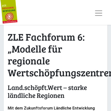
AKTUELLES
TERMINE
REGIOPOST
PRESSE
ZLE Fachforum 6:
KONTAKT
MITGLIED WERDEN
„Modelle für
regionale
Wertschöpfungszentre
Land.schöpft.Wert – starke
ländliche Regionen
Mit dem Zukunftsforum Ländliche Entwicklung