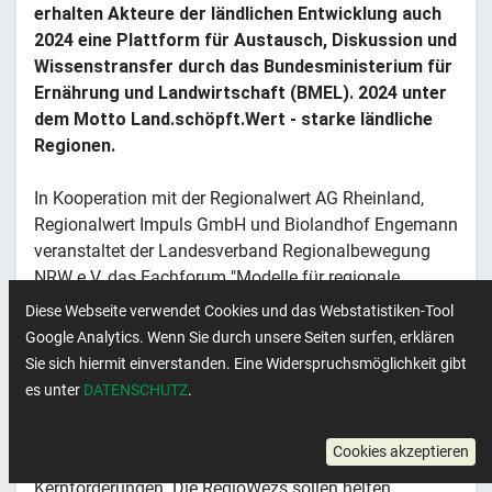
erhalten Akteure der ländlichen Entwicklung auch
2024 eine Plattform für Austausch, Diskussion und
Wissenstransfer durch das Bundesministerium für
Ernährung und Landwirtschaft (BMEL). 2024 unter
dem Motto Land.schöpft.Wert - starke ländliche
Regionen.
In Kooperation mit der Regionalwert AG Rheinland,
Regionalwert Impuls GmbH und Biolandhof Engemann
veranstaltet der Landesverband Regionalbewegung
NRW e.V. das Fachforum "Modelle für regionale
Wertschöpfungszentren".
Diese Webseite verwendet Cookies und das Webstatistiken-Tool
Google Analytics. Wenn Sie durch unsere Seiten surfen, erklären
2022 veröffentlichte die Regionalbewegung NRW die
Sie sich hiermit einverstanden. Eine Widerspruchsmöglichkeit gibt
bundesweit erste Regionalitätsstrategie mit konkreten
es unter
DATENSCHUTZ
.
Vorschlägen zur Regionalisierung der Land- und
Ernährungswirtschaft. Die Einrichtung von Regionalen
Cookies akzeptieren
Wertschöpfungszentren (RegioWez) ist eine der
Kernforderungen. Die RegioWezs sollen helfen,