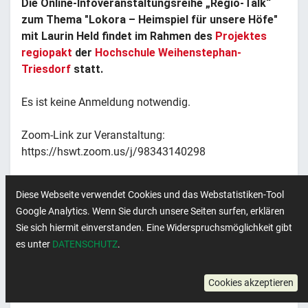
Die Online-Infoveranstaltungsreihe „Regio-Talk“
zum Thema "Lokora – Heimspiel für unsere Höfe"
mit Laurin Held findet im Rahmen des
Projektes
regiopakt
der
Hochschule Weihenstephan-
Triesdorf
statt.
Es ist keine Anmeldung notwendig.
Zoom-Link zur Veranstaltung:
https://hswt.zoom.us/j/98343140298
Datum & Uhrzeit
Diese Webseite verwendet Cookies und das Webstatistiken-Tool
Google Analytics. Wenn Sie durch unsere Seiten surfen, erklären
10. Oktober 2024
Sie sich hiermit einverstanden. Eine Widerspruchsmöglichkeit gibt
17:00 - 18:00 Uhr
es unter
DATENSCHUTZ
.
Veranstaltungsort
Cookies akzeptieren
online