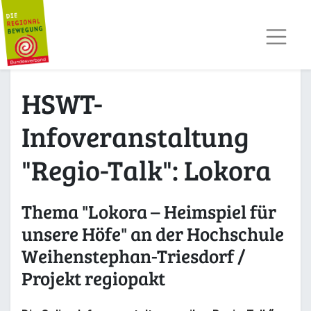
AKTUELLES
TERMINE
REGIOPOST
PRESSE
HSWT-
KONTAKT
MITGLIED WERDEN
Infoveranstaltung
"Regio-Talk": Lokora
Thema "Lokora – Heimspiel für
unsere Höfe" an der Hochschule
Weihenstephan-Triesdorf /
Projekt regiopakt