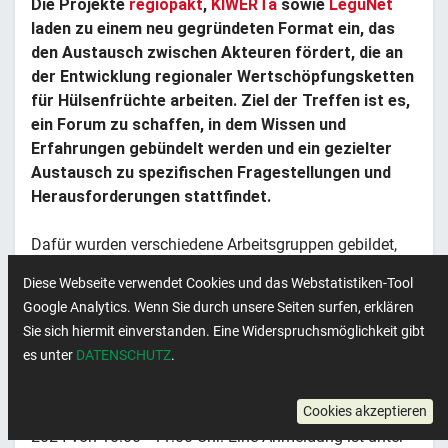
Die Projekte
regiopakt
,
KIWERTa
sowie
LeguNet
laden zu einem neu gegründeten Format ein, das
den Austausch zwischen Akteuren fördert, die an
der Entwicklung regionaler Wertschöpfungsketten
für Hülsenfrüchte arbeiten. Ziel der Treffen ist es,
ein Forum zu schaffen, in dem Wissen und
Erfahrungen gebündelt werden und ein gezielter
Austausch zu spezifischen Fragestellungen und
Herausforderungen stattfindet.
Dafür wurden verschiedene Arbeitsgruppen gebildet,
um eine gezielte Arbeit an relevanten Themen zu
Diese Webseite verwendet Cookies und das Webstatistiken-Tool
ermöglichen. Die Treffen richten sich an alle
Google Analytics. Wenn Sie durch unsere Seiten surfen, erklären
(deutschlandweit), die in übergeordneten oder
Sie sich hiermit einverstanden. Eine Widerspruchsmöglichkeit gibt
koordinierenden Funktionen im Bereich des Aufbaus
es unter
DATENSCHUTZ
.
von Wertschöpfungsketten tätig sind.
Die AG Logistik trifft sich online am 12. September
Cookies akzeptieren
2024 von 10:00 - 11:00 Uhr. Eine Anmeldung ist unter