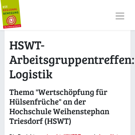
AKTUELLES
TERMINE
REGIOPOST
PRESSE
HSWT-
KONTAKT
MITGLIED WERDEN
Arbeitsgruppentreffen:
Logistik
Thema "Wertschöpfung für
Hülsenfrüche" an der
Hochschule Weihenstephan
Triesdorf (HSWT)