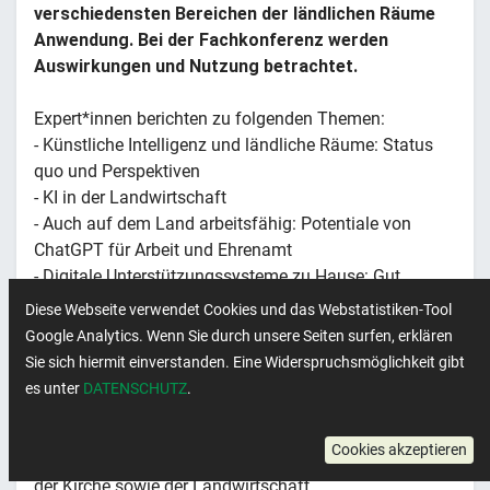
verschiedensten Bereichen der ländlichen Räume
Anwendung. Bei der Fachkonferenz werden
Auswirkungen und Nutzung betrachtet.
Expert*innen berichten zu folgenden Themen:
- Künstliche Intelligenz und ländliche Räume: Status
quo und Perspektiven
- KI in der Landwirtschaft
- Auch auf dem Land arbeitsfähig: Potentiale von
ChatGPT für Arbeit und Ehrenamt
- Digitale Unterstützungssysteme zu Hause: Gut
versorgt im Alter?
Diese Webseite verwendet Cookies und das Webstatistiken-Tool
- Chancen und Risiken für die ländliche Räume: Ein
Google Analytics. Wenn Sie durch unsere Seiten surfen, erklären
Podiumsgespräch
Sie sich hiermit einverstanden. Eine Widerspruchsmöglichkeit gibt
es unter
DATENSCHUTZ
.
Die Veranstaltung wendet sich insbesondere an ehren-
und hauptamtliche Mitarbeitende aus
Cookies akzeptieren
Fachorganisationen ländlicher Räume, der Kommunen,
der Kirche sowie der Landwirtschaft.