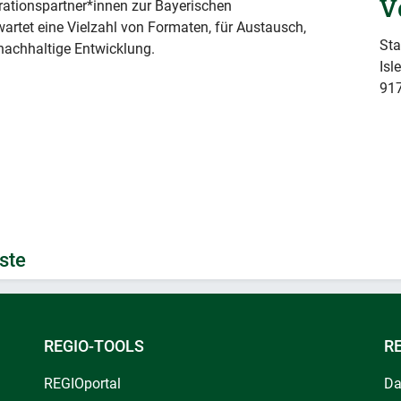
V
rationspartner*innen zur Bayerischen
artet eine Vielzahl von Formaten, für Austausch,
Sta
nachhaltige Entwicklung.
Isl
91
ste
REGIO-TOOLS
R
REGIOportal
Da