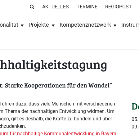
AKTUELLES
TERMINE
REGIOPOST
onalität
Projekte
Kompetenznetzwerk
Instru
chhaltigkeitstagung
: Starke Kooperationen für den Wandel”
D
e führen dazu, dass viele Menschen mit verschiedenen
em Thema der nachhaltigen Entwicklung widmen. Um
en, gilt es deshalb, die Kräfte zu bündeln und über
05
chzudenken.
09:
rum für nachhaltige Kommunalentwicklung in Bayern