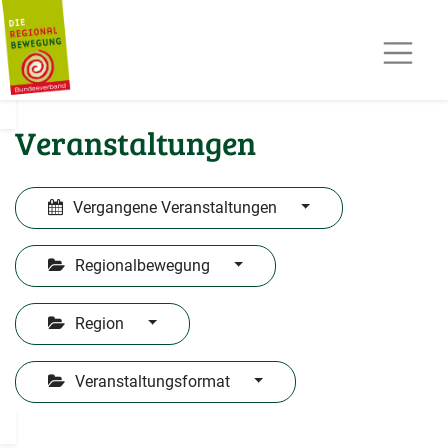
AKTUELLES
TERMINE
REGIOPOST
PRESSE
Veranstaltungen
KONTAKT
MITGLIED WERDEN
Vergangene Veranstaltungen
Regionalbewegung
Region
Veranstaltungsformat