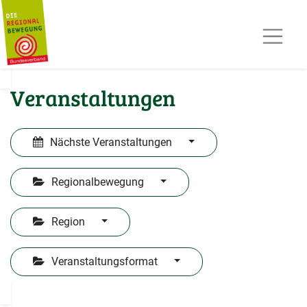
AKTUELLES
TERMINE
REGIOPOST
PRESSE
Veranstaltungen
KONTAKT
MITGLIED WERDEN
Nächste Veranstaltungen
Regionalbewegung
Region
Veranstaltungsformat