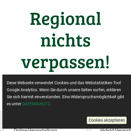
Regional
nichts
verpassen!
Wichtige Termine aus der
Diese Webseite verwendet Cookies und das Webstatistiken-Tool
Regiobranche
Google Analytics. Wenn Sie durch unsere Seiten surfen, erklären
Sie sich hiermit einverstanden. Eine Widerspruchsmöglichkeit gibt
es unter
DATENSCHUTZ
.
Cookies akzeptieren
Veranstaltungsformat:
×
Veranstaltung
Online-Veranstaltung
Hybrid-Veranst