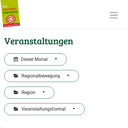
AKTUELLES
TERMINE
REGIOPOST
PRESSE
Veranstaltungen
KONTAKT
MITGLIED WERDEN
Dieser Monat
Regionalbewegung
Region
Veranstaltungsformat