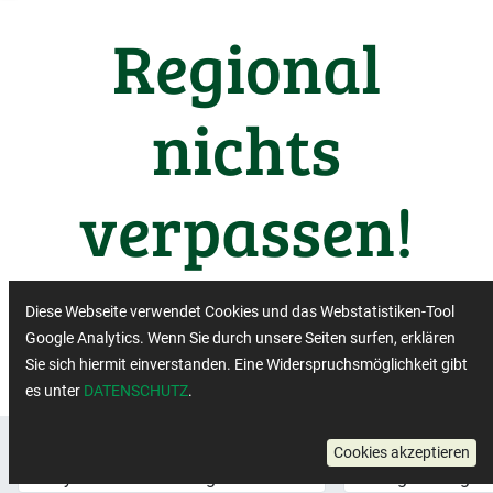
Regional
nichts
verpassen!
Wichtige Termine aus der
Diese Webseite verwendet Cookies und das Webstatistiken-Tool
Regiobranche
Google Analytics. Wenn Sie durch unsere Seiten surfen, erklären
Sie sich hiermit einverstanden. Eine Widerspruchsmöglichkeit gibt
es unter
DATENSCHUTZ
.
Veranstaltungsformat:
×
Regionalbewe
Cookies akzeptieren
Hybrid-Veranstaltung
Tag der Regio