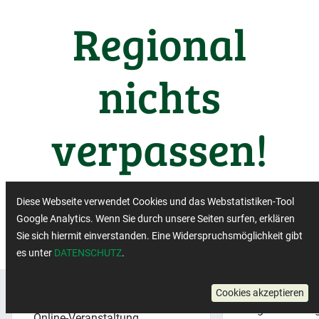
Regional
nichts
verpassen!
Wichtige Termine aus der
Diese Webseite verwendet Cookies und das Webstatistiken-Tool
Regiobranche
Google Analytics. Wenn Sie durch unsere Seiten surfen, erklären
Sie sich hiermit einverstanden. Eine Widerspruchsmöglichkeit gibt
es unter
DATENSCHUTZ
.
Regionalbewe
Cookies akzeptieren
Veranstaltungsformat:
×
Regionalbewe
Online-Veranstaltung