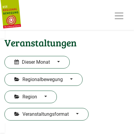
AKTUELLES
TERMINE
REGIOPOST
PRESSE
Veranstaltungen
KONTAKT
MITGLIED WERDEN
Dieser Monat
Regionalbewegung
Region
Veranstaltungsformat