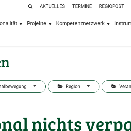
AKTUELLES
TERMINE
REGIOPOST
onalität
Projekte
Kompetenznetzwerk
Instru
en
nalbewegung
Region
Veran
nal nichts verp