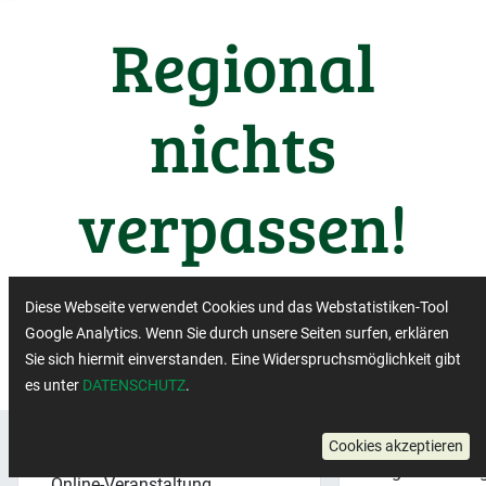
Regional
nichts
verpassen!
Wichtige Termine aus der
Diese Webseite verwendet Cookies und das Webstatistiken-Tool
Regiobranche
Google Analytics. Wenn Sie durch unsere Seiten surfen, erklären
Sie sich hiermit einverstanden. Eine Widerspruchsmöglichkeit gibt
es unter
DATENSCHUTZ
.
Regionalbewe
Cookies akzeptieren
Veranstaltungsformat:
×
Regionalbewe
Online-Veranstaltung