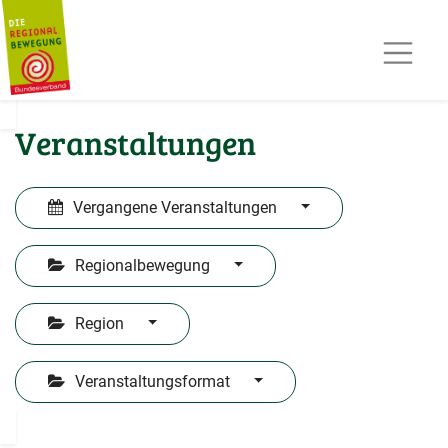
AKTUELLES
TERMINE
REGIOPOST
PRESSE
Veranstaltungen
KONTAKT
MITGLIED WERDEN
Vergangene Veranstaltungen
Regionalbewegung
Region
Veranstaltungsformat