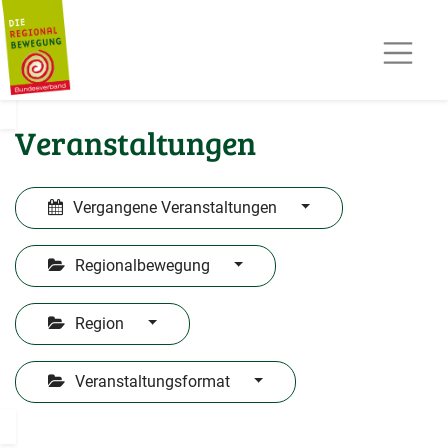
AKTUELLES
TERMINE
REGIOPOST
PRESSE
Veranstaltungen
KONTAKT
MITGLIED WERDEN
Vergangene Veranstaltungen
Regionalbewegung
Region
Veranstaltungsformat