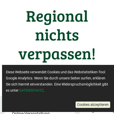
Regional
nichts
verpassen!
Wichtige Termine aus der
Diese Webseite verwendet Cookies und das Webstatistiken-Tool
Regiobranche
Google Analytics. Wenn Sie durch unsere Seiten surfen, erklären
Sie sich hiermit einverstanden. Eine Widerspruchsmöglichkeit gibt
es unter
DATENSCHUTZ
.
Regionalbewe
Cookies akzeptieren
Veranstaltungsformat:
×
Regionalbewe
Online-Veranstaltung