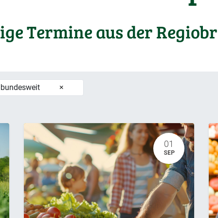
ige Termine aus der Regiob
 bundesweit
×
01
SEP