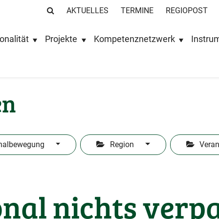
AKTUELLES
TERMINE
REGIOPOST
onalität
Projekte
Kompetenznetzwerk
Instru
en
nalbewegung
Region
Veran
nal nichts verp