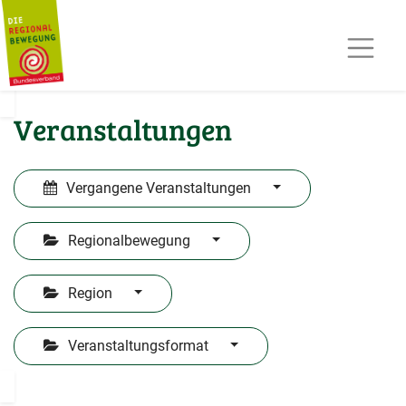
AKTUELLES
TERMINE
REGIOPOST
PRESSE
Veranstaltungen
KONTAKT
MITGLIED WERDEN
Vergangene Veranstaltungen
Regionalbewegung
Region
Veranstaltungsformat