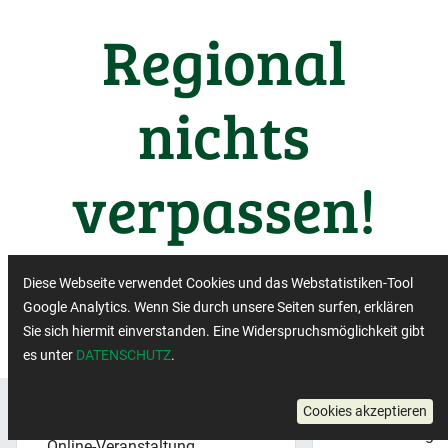
Regional
nichts
verpassen!
Wichtige Termine aus der
Diese Webseite verwendet Cookies und das Webstatistiken-Tool
Regiobranche
Google Analytics. Wenn Sie durch unsere Seiten surfen, erklären
Sie sich hiermit einverstanden. Eine Widerspruchsmöglichkeit gibt
es unter
DATENSCHUTZ
.
Region:
Cookies akzeptieren
Veranstaltungsformat:
×
Mecklenburg-
Online-Veranstaltung