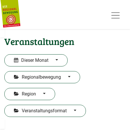
AKTUELLES
TERMINE
REGIOPOST
PRESSE
Veranstaltungen
KONTAKT
MITGLIED WERDEN
Dieser Monat
Regionalbewegung
Region
Veranstaltungsformat