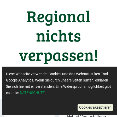
Regional
nichts
verpassen!
Wichtige Termine aus der
Diese Webseite verwendet Cookies und das Webstatistiken-Tool
Regiobranche
Google Analytics. Wenn Sie durch unsere Seiten surfen, erklären
Sie sich hiermit einverstanden. Eine Widerspruchsmöglichkeit gibt
es unter
DATENSCHUTZ
.
Region:
×
Cookies akzeptieren
Veranstaltungsformat:
Nordrhein-
Hybrid-Veranstaltung