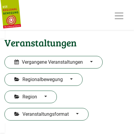
AKTUELLES
TERMINE
REGIOPOST
PRESSE
Veranstaltungen
KONTAKT
MITGLIED WERDEN
Vergangene Veranstaltungen
Regionalbewegung
Region
Veranstaltungsformat