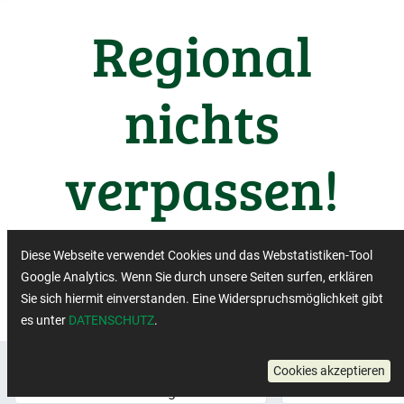
Regional
nichts
verpassen!
Wichtige Termine aus der
Diese Webseite verwendet Cookies und das Webstatistiken-Tool
Regiobranche
Google Analytics. Wenn Sie durch unsere Seiten surfen, erklären
Sie sich hiermit einverstanden. Eine Widerspruchsmöglichkeit gibt
es unter
DATENSCHUTZ
.
Veranstaltungsformat:
×
Region:
Cookies akzeptieren
Online-Veranstaltung
Niedersachsen