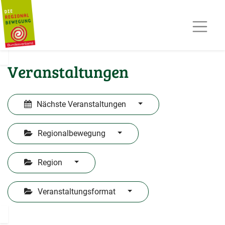
AKTUELLES
TERMINE
REGIOPOST
PRESSE
Veranstaltungen
KONTAKT
MITGLIED WERDEN
Nächste Veranstaltungen
Regionalbewegung
Region
Veranstaltungsformat