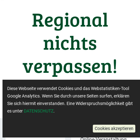
Regional
nichts
verpassen!
Wichtige Termine aus der
Diese Webseite verwendet Cookies und das Webstatistiken-Tool
Regiobranche
Google Analytics. Wenn Sie durch unsere Seiten surfen, erklären
Sie sich hiermit einverstanden. Eine Widerspruchsmöglichkeit gibt
es unter
DATENSCHUTZ
.
Region:
×
Cookies akzeptieren
Veranstaltungsformat:
Nordrhein-
Online-Veranstaltung