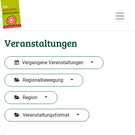
AKTUELLES
TERMINE
REGIOPOST
PRESSE
Veranstaltungen
KONTAKT
MITGLIED WERDEN
Vergangene Veranstaltungen
Regionalbewegung
Region
Veranstaltungsformat