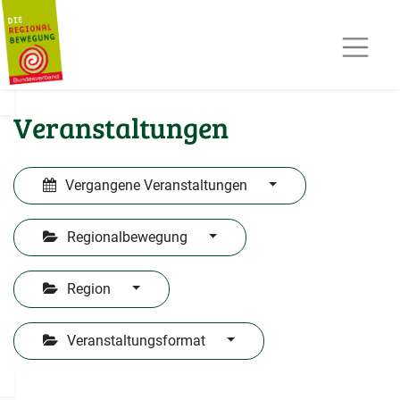
AKTUELLES
TERMINE
REGIOPOST
PRESSE
Veranstaltungen
KONTAKT
MITGLIED WERDEN
Vergangene Veranstaltungen
Regionalbewegung
Region
Veranstaltungsformat