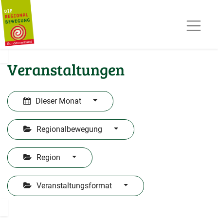
AKTUELLES
TERMINE
REGIOPOST
PRESSE
Veranstaltungen
KONTAKT
MITGLIED WERDEN
Dieser Monat
Regionalbewegung
Region
Veranstaltungsformat