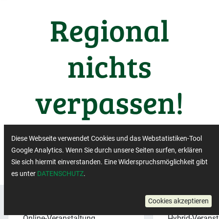
Regional
nichts
verpassen!
Wichtige Termine aus der
Diese Webseite verwendet Cookies und das Webstatistiken-Tool
Regiobranche
Google Analytics. Wenn Sie durch unsere Seiten surfen, erklären
Sie sich hiermit einverstanden. Eine Widerspruchsmöglichkeit gibt
es unter
DATENSCHUTZ
.
Cookies akzeptieren
Veranstaltungsformat:
×
Veranstaltung
Online-Veranstaltung
Hybrid-Veranst