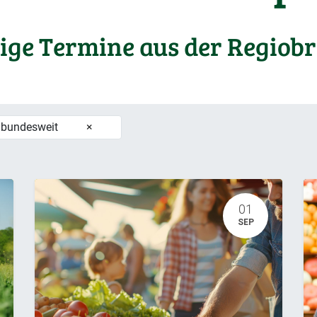
ige Termine aus der Regiob
 bundesweit
×
01
SEP