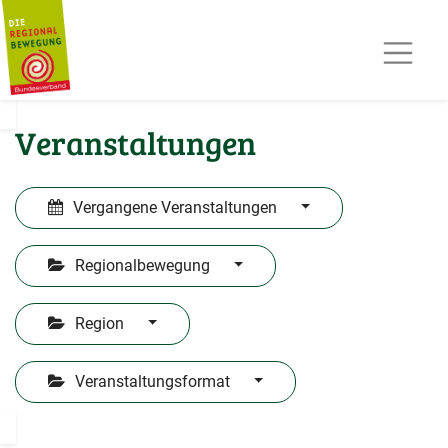
AKTUELLES
TERMINE
REGIOPOST
PRESSE
Veranstaltungen
KONTAKT
MITGLIED WERDEN
Vergangene Veranstaltungen
Regionalbewegung
Region
Veranstaltungsformat