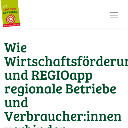
AKTUELLES
TERMINE
REGIOPOST
PRESSE
Wie
KONTAKT
MITGLIED WERDEN
Wirtschaftsförderu
und REGIOapp
regionale Betriebe
und
Verbraucher:innen